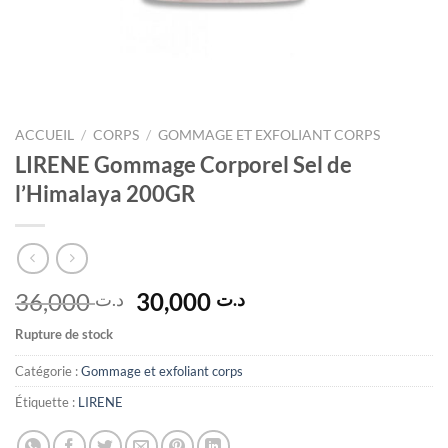
ACCUEIL
/
CORPS
/
GOMMAGE ET EXFOLIANT CORPS
LIRENE Gommage Corporel Sel de
l’Himalaya 200GR
Le
Le
36,000
30,000
د.ت
د.ت
prix
prix
Rupture de stock
initial
actuel
était :
est :
Catégorie :
Gommage et exfoliant corps
د.ت 30,000.
د.ت 36,000.
Étiquette :
LIRENE