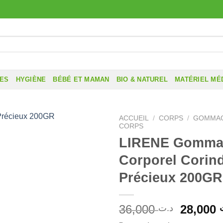
RES
HYGIÈNE
BÉBÉ ET MAMAN
BIO & NATUREL
MATÉRIEL MÉ
ACCUEIL
/
CORPS
/
GOMMAG
CORPS
LIRENE Gomma
Corporel Corin
Précieux 200GR
Le
36,000
28,000
د.ت
prix