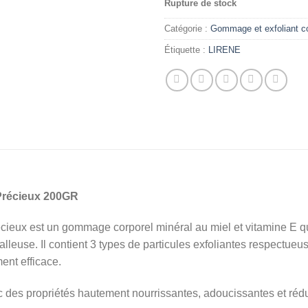
Rupture de stock
initial
était :
Catégorie :
Gommage et exfoliant c
Étiquette :
LIRENE
récieux 200GR
x est un gommage corporel minéral au miel et vitamine E qui 
lleuse. Il contient 3 types de particules exfoliantes respectueu
ment efficace.
c des propriétés hautement nourrissantes, adoucissantes et réd