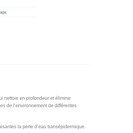
actuel
est :
orps
د.ت 28,000.
د.ت 36,000.
nettoie en profondeur et élimine
ses de l’environnement de différentes
uisantes la perte d’eau transépidermique.