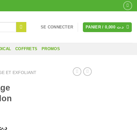
SE CONNECTER
PANIER /
0,000
د.ت
DICAL
COFFRETS
PROMOS
E ET EXFOLIANT
ge
don
Le
د.ت
prix