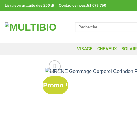
Passer
Livraison gratuite dès 200 dt Contactez nous:51 075 750
au
contenu
Recherche
pour :
VISAGE
CHEVEUX
SOLAI
Promo !