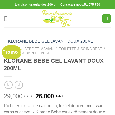
Passer
Livraison gratuite dès 200 dt Contactez nous:51 075 750
au
contenu
ACCUEIL
/
BÉBÉ ET MAMAN
/
TOILETTE & SOINS BÉBÉ
/
Promo !
TOILETTE & BAIN DE BÉBÉ
KLORANE BEBE GEL LAVANT DOUX
200ML
Le
Le
29,000
26,000
د.ت
د.ت
prix
prix
Riche en extrait de calendula, le Gel douceur moussant
initial
actuel
corps et cheveux Klorane Bébé est extrêmement doux et
était :
est :