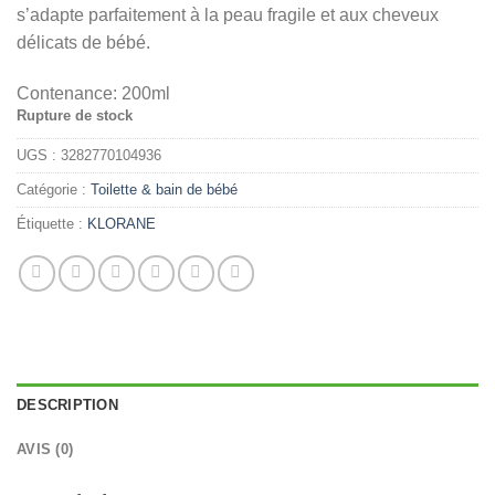
s’adapte parfaitement à la peau fragile et aux cheveux
د.ت 26,000.
د.ت 29,000.
délicats de bébé.
Contenance:
200ml
Rupture de stock
UGS :
3282770104936
Catégorie :
Toilette & bain de bébé
Étiquette :
KLORANE
DESCRIPTION
AVIS (0)