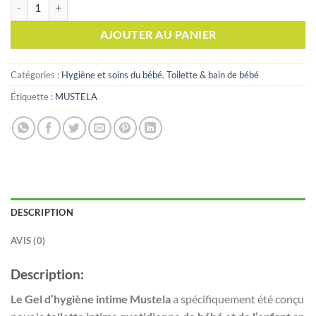
quantité de Mustela gel hygiène intime Bébé et Enfant 200 ml
AJOUTER AU PANIER
Catégories :
Hygiène et soins du bébé
,
Toilette & bain de bébé
Étiquette :
MUSTELA
DESCRIPTION
AVIS (0)
Description:
Le Gel d’hygiène intime Mustela
a spécifiquement été conçu