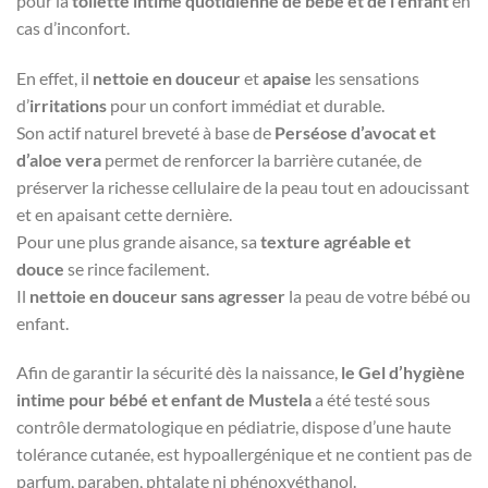
pour la
toilette intime quotidienne de bébé et de l’enfant
en
cas d’inconfort.
En effet, il
nettoie en douceur
et
apaise
les sensations
d’
irritations
pour un confort immédiat et durable.
Son actif naturel breveté à base de
Perséose d’avocat et
d’aloe vera
permet de renforcer la barrière cutanée, de
préserver la richesse cellulaire de la peau tout en adoucissant
et en apaisant cette dernière.
Pour une plus grande aisance, sa
texture agréable et
douce
se rince facilement.
Il
nettoie en douceur sans agresser
la peau de votre bébé ou
enfant.
Afin de garantir la sécurité dès la naissance,
le Gel d’hygiène
intime pour bébé et enfant de Mustela
a été testé sous
contrôle dermatologique en pédiatrie, dispose d’une haute
tolérance cutanée, est hypoallergénique et ne contient pas de
parfum, paraben, phtalate ni phénoxyéthanol.