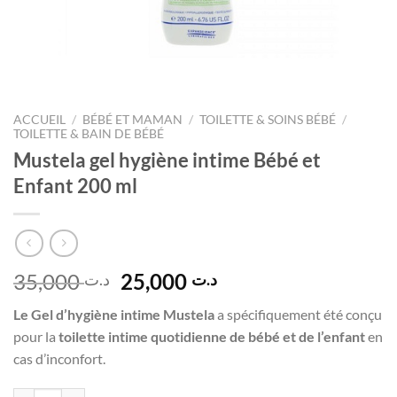
ACCUEIL
/
BÉBÉ ET MAMAN
/
TOILETTE & SOINS BÉBÉ
/
TOILETTE & BAIN DE BÉBÉ
Mustela gel hygiène intime Bébé et
Enfant 200 ml
Le
Le
35,000
25,000
د.ت
د.ت
prix
prix
Le Gel d’hygiène intime Mustela
a spécifiquement été conçu
initial
actuel
pour la
toilette intime quotidienne de bébé et de l’enfant
en
était :
est :
cas d’inconfort.
د.ت 25,000.
د.ت 35,000.