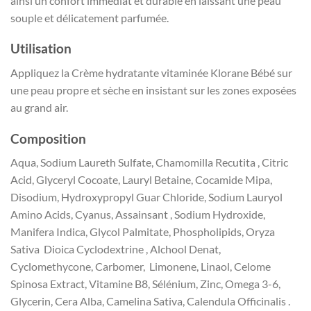
ainsi un confort immédiat et durable en laissant une peau
souple et délicatement parfumée.
Utilisation
Appliquez la Crème hydratante vitaminée Klorane Bébé sur
une peau propre et sèche en insistant sur les zones exposées
au grand air.
Composition
Aqua, Sodium Laureth Sulfate, Chamomilla Recutita , Citric
Acid, Glyceryl Cocoate, Lauryl Betaine, Cocamide Mipa,
Disodium, Hydroxypropyl Guar Chloride, Sodium Lauryol
Amino Acids, Cyanus, Assainsant , Sodium Hydroxide,
Manifera Indica, Glycol Palmitate, Phospholipids, Oryza
Sativa Dioica Cyclodextrine , Alchool Denat,
Cyclomethycone, Carbomer, Limonene, Linaol, Celome
Spinosa Extract, Vitamine B8, Sélénium, Zinc, Omega 3-6,
Glycerin, Cera Alba, Camelina Sativa, Calendula Officinalis .