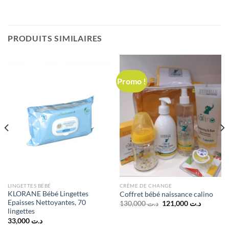
PRODUITS SIMILAIRES
Promo !
LINGETTES BÉBÉ
CRÈME DE CHANGE
KLORANE Bébé Lingettes
Coffret bébé naissance calino
Epaisses Nettoyantes, 70
Le
Le
130,000
د.ت
121,000
د.ت
prix
prix
lingettes
initial
actuel
33,000
د.ت
était :
est :