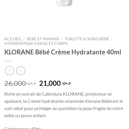
ACCUEIL
/
BÉBÉ ET MAMAN
/
TOILETTE & SOINS BÉBÉ
/
HYDRATATION VISAGE ET CORPS
KLORANE Bébé Crème Hydratante 40ml
Le
Le
26,000
21,000
د.ت
د.ت
prix
prix
Riche en extrait de Calendula KLORANE, protecteur et
initial
actuel
apaisant, la Crème hydratante vitaminée Klorane Bébé est le
était :
est :
soin idéal pour protéger au quotidien la peau fragile de votre
د.ت 21,000.
د.ت 26,000.
bébé ou jeune enfant.
Contenance:
40ml