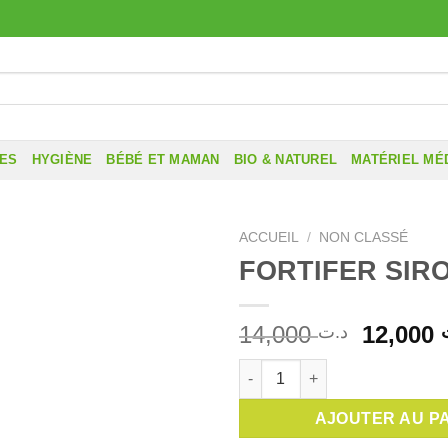
RES
HYGIÈNE
BÉBÉ ET MAMAN
BIO & NATUREL
MATÉRIEL MÉ
ACCUEIL
/
NON CLASSÉ
FORTIFER SIR
Le
14,000
12,000
د.ت
prix
quantité de FORTIFER SIROP
initial
était :
AJOUTER AU P