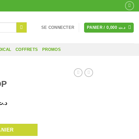
SE CONNECTER
PANIER /
0,000
د.ت
DICAL
COFFRETS
PROMOS
OP
Le
د.ت
prix
actuel
est :
ANIER
د.ت 12,000.
د.ت 14,000.