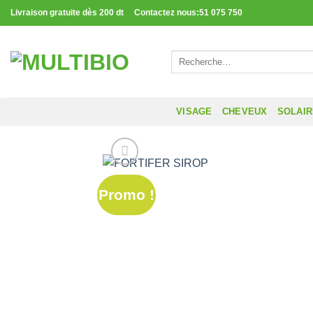
Passer
Livraison gratuite dès 200 dt Contactez nous:51 075 750
au
contenu
Recherche
pour :
VISAGE
CHEVEUX
SOLAI
Promo !