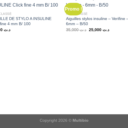
Promo !
CLASSÉ
NON CLASSÉ
ILLE DE STYLO A INSULINE
Aiguilles stylos insuline – Verifine 
 fine 4 mm B/ 100
6mm – B/50
Le
Le
45,000
د.ت
35,000
د.ت
25,000
د.ت
prix
prix
initial
actuel
était :
est :
د.ت 35,000.
Copyright 2026 ©
Multibio