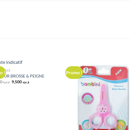
CLASSÉ
o !
Promo !
 PUR BROSSE & PEIGNE
Le
Le
12,000
د.ت
9,500
د.ت
prix
prix
initial
actuel
était :
est :
د.ت 9,500.
د.ت 12,000.