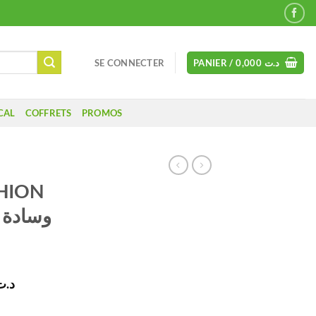
SE CONNECTER
PANIER /
0,000
د.ت
CAL
COFFRETS
PROMOS
HION
Le
د.ت
prix
quantité de FOREFOOT CUSHION SLEEVE | وسادة سيليكون لمشط القدم