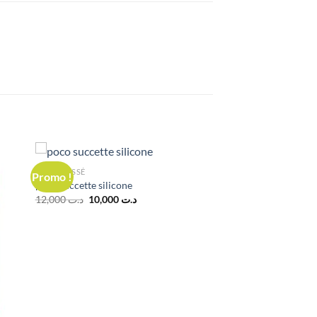
NON CLASSÉ
Promo !
poco succette silicone
Le
Le
12,000
د.ت
10,000
د.ت
prix
prix
initial
actuel
était :
est :
د.ت 10,000.
د.ت 12,000.