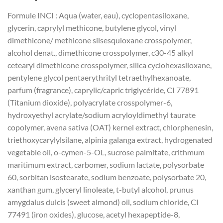
Formule INCI : Aqua (water, eau), cyclopentasiloxane,
glycerin, caprylyl methicone, butylene glycol, vinyl
dimethicone/ methicone silsesquioxane crosspolymer,
alcohol denat., dimethicone crosspolymer, c30-45 alkyl
cetearyl dimethicone crosspolymer, silica cyclohexasiloxane,
pentylene glycol pentaerythrityl tetraethylhexanoate,
parfum (fragrance), caprylic/capric triglycéride, CI 77891
(Titanium dioxide), polyacrylate crosspolymer-6,
hydroxyethyl acrylate/sodium acryloyldimethyl taurate
copolymer, avena sativa (OAT) kernel extract, chlorphenesin,
triethoxycarylylsilane, alpinia galanga extract, hydrogenated
vegetable oil, o-cymen-5-OL, sucrose palmitate, crithmum
maritimum extract, carbomer, sodium lactate, polysorbate
60, sorbitan isostearate, sodium benzoate, polysorbate 20,
xanthan gum, glyceryl linoleate, t-butyl alcohol, prunus
amygdalus dulcis (sweet almond) oil, sodium chloride, CI
77491 (iron oxides), glucose, acetyl hexapeptide-8,