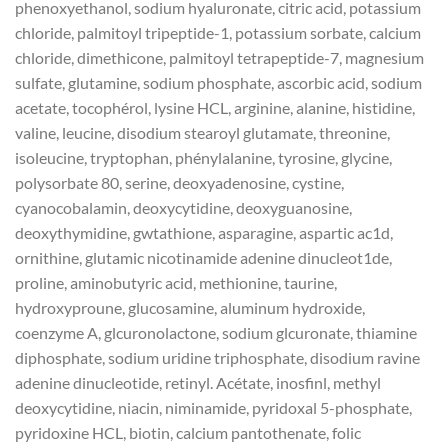
phenoxyethanol, sodium hyaluronate, citric acid, potassium
chloride, palmitoyl tripeptide-1, potassium sorbate, calcium
chloride, dimethicone, palmitoyl tetrapeptide-7, magnesium
sulfate, glutamine, sodium phosphate, ascorbic acid, sodium
acetate, tocophérol, lysine HCL, arginine, alanine, histidine,
valine, leucine, disodium stearoyl glutamate, threonine,
isoleucine, tryptophan, phénylalanine, tyrosine, glycine,
polysorbate 80, serine, deoxyadenosine, cystine,
cyanocobalamin, deoxycytidine, deoxyguanosine,
deoxythymidine, gwtathione, asparagine, aspartic ac1d,
ornithine, glutamic nicotinamide adenine dinucleot1de,
proline, aminobutyric acid, methionine, taurine,
hydroxyproune, glucosamine, aluminum hydroxide,
coenzyme A, glcuronolactone, sodium glcuronate, thiamine
diphosphate, sodium uridine triphosphate, disodium ravine
adenine dinucleotide, retinyl. Acétate, inosfinl, methyl
deoxycytidine, niacin, niminamide, pyridoxal 5-phosphate,
pyridoxine HCL, biotin, calcium pantothenate, folic