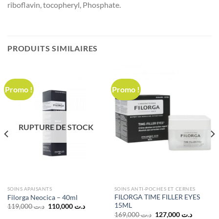
riboflavin, tocopheryl, Phosphate.
PRODUITS SIMILAIRES
Promo !
Promo !
RUPTURE DE STOCK
SOINS APAISANTS
SOINS ANTI-POCHES ET CERNES
FILORGA TIME FILLER EYES
Filorga Neocica – 40ml
15ML
Le
Le
119,000
د.ت
110,000
د.ت
prix
prix
Le
Le
169,000
د.ت
127,000
د.ت
initial
actuel