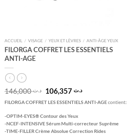
ACCUEIL
/
VISAGE
/
YEUX ET LÈVRES
/
ANTI-ÂGE YEUX
FILORGA COFFRET LES ESSENTIELS
ANTI-AGE
Le
Le
146,000
106,357
د.ت
د.ت
prix
prix
FILORGA COFFRET LES ESSENTIELS ANTI-AGE
contient
:
initial
actuel
était :
est :
-OPTIM-EYES® Contour des Yeux
د.ت 106,357.
د.ت 146,000.
-NCEF-INTENSIVE Sérum Multi-correcteur Suprême
-TIME-FILLER Crème Absolue Correction Rides