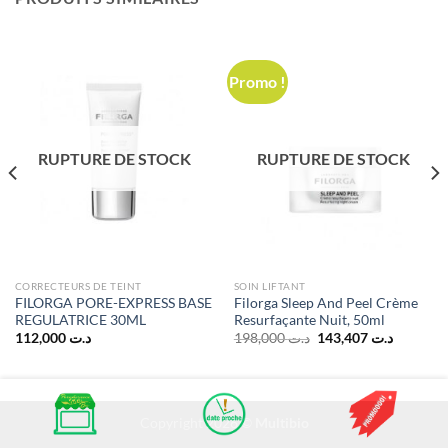
Promo !
RUPTURE DE STOCK
RUPTURE DE STOCK
CORRECTEURS DE TEINT
SOIN LIFTANT
FILORGA PORE-EXPRESS BASE
Filorga Sleep And Peel Crème
REGULATRICE 30ML
Resurfaçante Nuit, 50ml
Le
Le
112,000
د.ت
198,000
د.ت
143,407
د.ت
prix
prix
initial
actuel
était :
est :
د.ت 198,000.
Copyright 2026 ©
Multibio