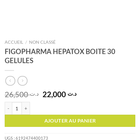
ACCUEIL
/
NON CLASSÉ
FIGOPHARMA HEPATOX BOITE 30
GELULES
Le
Le
26,500
22,000
د.ت
د.ت
prix
prix
quantité de FIGOPHARMA HEPATOX BOITE 30 GELULES
initial
actuel
était :
est :
AJOUTER AU PANIER
د.ت 22,000.
د.ت 26,500.
UGS :
6192474400173