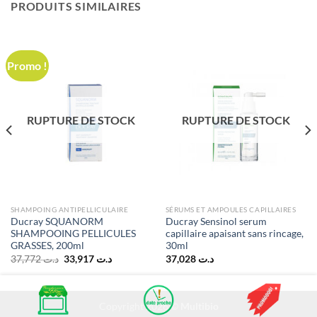
PRODUITS SIMILAIRES
Promo !
RUPTURE DE STOCK
RUPTURE DE STOCK
SHAMPOING ANTIPELLICULAIRE
SÉRUMS ET AMPOULES CAPILLAIRES
Ducray SQUANORM
Ducray Sensinol serum
SHAMPOOING PELLICULES
capillaire apaisant sans rincage,
GRASSES, 200ml
30ml
Le
Le
37,772
د.ت
33,917
د.ت
37,028
د.ت
prix
prix
initial
actuel
د.ت 56,000.
était :
est :
د.ت 33,917.
د.ت 37,772.
Copyright 2026 ©
Multibio