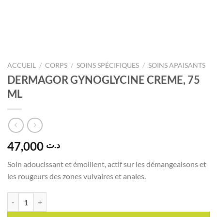
ACCUEIL
/
CORPS
/
SOINS SPÉCIFIQUES
/
SOINS APAISANTS
DERMAGOR GYNOGLYCINE CREME, 75
ML
47,000
د.ت
Soin adoucissant et émollient, actif sur les démangeaisons et
les rougeurs des zones vulvaires et anales.
quantité de DERMAGOR GYNOGLYCINE CREME, 75 ML