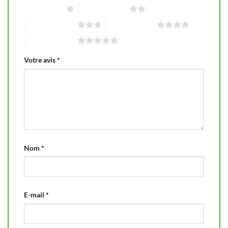
1 étoile sur 5
2 étoiles sur 5
3 étoiles sur 5
4 étoiles sur 5
5 étoiles sur 5
Votre avis
*
Nom
*
E-mail
*