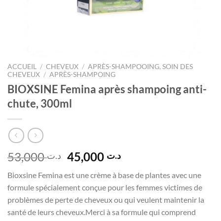
ACCUEIL
/
CHEVEUX
/
APRÈS-SHAMPOOING, SOIN DES
CHEVEUX
/
APRÈS-SHAMPOING
BIOXSINE Femina après shampoing anti-
chute, 300ml
Le
Le
53,000
45,000
د.ت
د.ت
prix
prix
Bioxsine Femina est une crème à base de plantes avec une
initial
actuel
formule spécialement conçue pour les femmes victimes de
était :
est :
problèmes de perte de cheveux ou qui veulent maintenir la
د.ت 45,000.
د.ت 53,000.
santé de leurs cheveux.Merci à sa formule qui comprend