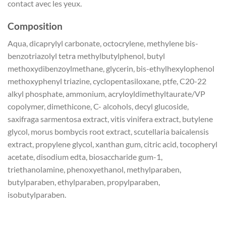
contact avec les yeux.
Composition
Aqua, dicaprylyl carbonate, octocrylene, methylene bis-
benzotriazolyl tetra methylbutylphenol, butyl
methoxydibenzoylmethane, glycerin, bis-ethylhexylophenol
methoxyphenyl triazine, cyclopentasiloxane, ptfe, C20-22
alkyl phosphate, ammonium, acryloyldimethyltaurate/VP
copolymer, dimethicone, C- alcohols, decyl glucoside,
saxifraga sarmentosa extract, vitis vinifera extract, butylene
glycol, morus bombycis root extract, scutellaria baicalensis
extract, propylene glycol, xanthan gum, citric acid, tocopheryl
acetate, disodium edta, biosaccharide gum-1,
triethanolamine, phenoxyethanol, methylparaben,
butylparaben, ethylparaben, propylparaben,
isobutylparaben.