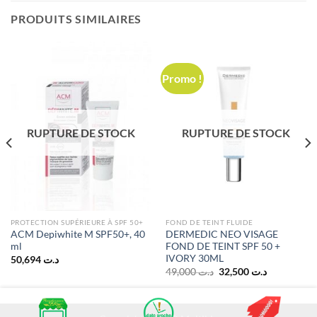
PRODUITS SIMILAIRES
Promo !
RUPTURE DE STOCK
RUPTURE DE STOCK
PROTECTION SUPÉRIEURE À SPF 50+
FOND DE TEINT FLUIDE
ACM Depiwhite M SPF50+, 40
DERMEDIC NEO VISAGE
ml
FOND DE TEINT SPF 50 +
IVORY 30ML
50,694
د.ت
Le
Le
49,000
د.ت
32,500
د.ت
prix
prix
initial
actuel
د.ت 109,900.
était :
est :
د.ت 32,500.
د.ت 49,000.