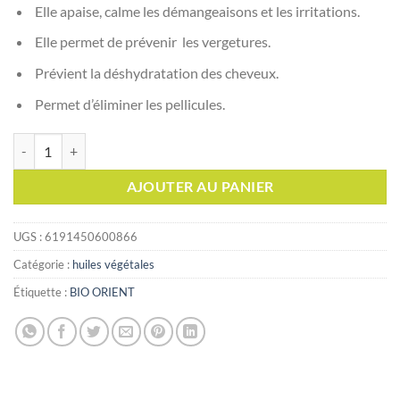
Elle apaise, calme les démangeaisons et les irritations.
Elle permet de prévenir les vergetures.
Prévient la déshydratation des cheveux.
Permet d’éliminer les pellicules.
quantité de BIO ORIENT Huile d'amande douce, 10 ml (زيت اللوز الحلو)
AJOUTER AU PANIER
UGS :
6191450600866
Catégorie :
huiles végétales
Étiquette :
BIO ORIENT