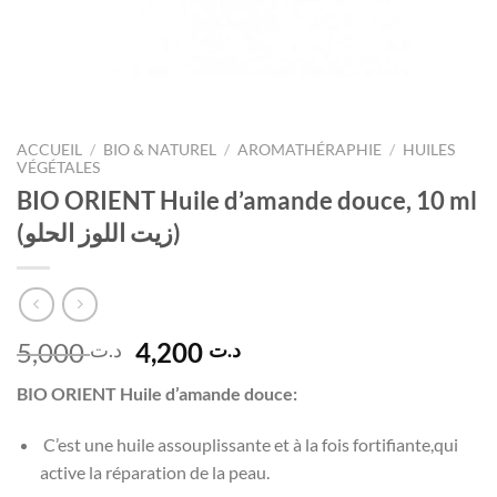
ACCUEIL
/
BIO & NATUREL
/
AROMATHÉRAPHIE
/
HUILES
VÉGÉTALES
BIO ORIENT Huile d’amande douce, 10 ml
(زيت اللوز الحلو)
Le
Le
5,000
4,200
د.ت
د.ت
prix
prix
BIO ORIENT Huile d’amande douce:
initial
actuel
était :
est :
C’est une huile assouplissante et à la fois fortifiante,qui
د.ت 4,200.
د.ت 5,000.
active la réparation de la peau.