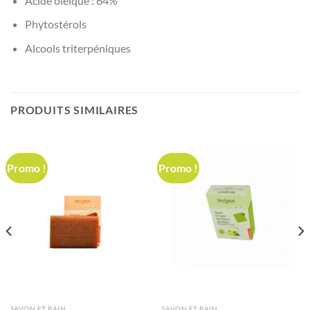
Acide oléique : 64%
Phytostérols
Alcools triterpéniques
PRODUITS SIMILAIRES
Promo !
Promo !
SAVON ET BAIN
SAVON ET BAIN