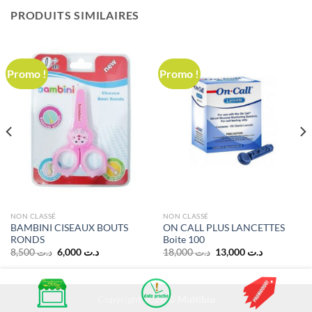
PRODUITS SIMILAIRES
Promo !
Promo !
NON CLASSÉ
NON CLASSÉ
BAMBINI CISEAUX BOUTS
ON CALL PLUS LANCETTES
RONDS
Boite 100
Le
Le
Le
Le
8,500
د.ت
6,000
د.ت
18,000
د.ت
13,000
د.ت
prix
prix
prix
prix
initial
actuel
initial
actuel
était :
est :
était :
est :
د.ت 13,000.
د.ت 18,000.
د.ت 6,000.
د.ت 8,500.
Copyright 2026 ©
Multibio