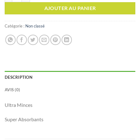
était :
est :
AJOUTER AU PANIER
د.ت 10,700.
د.ت 12,000.
Catégorie :
Non classé
DESCRIPTION
AVIS (0)
Ultra Minces
Super Absorbants