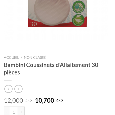
ACCUEIL
/
NON CLASSÉ
Bambini Coussinets d’Allaitement 30
pièces
Le
Le
12,000
10,700
د.ت
د.ت
prix
prix
quantité de Bambini Coussinets d'Allaitement 30 pièces
initial
actuel