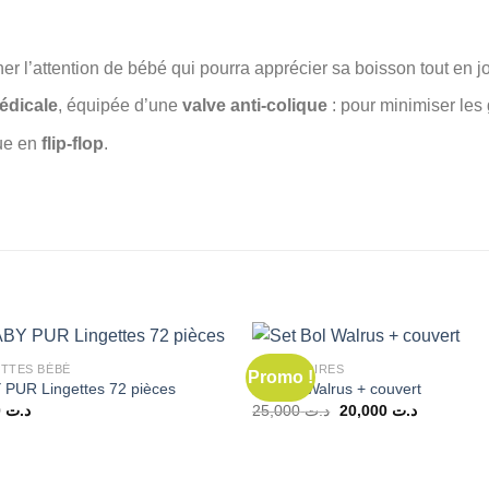
ner l’attention de bébé qui pourra apprécier sa boisson tout en j
médicale
, équipée d’une
valve anti-colique
: pour minimiser les
ue en
flip-flop
.
ETTES BÉBÉ
ACCESSOIRES
Promo !
 PUR Lingettes 72 pièces
Set Bol Walrus + couvert
Le
Le
8,000
د.ت
25,000
د.ت
20,000
د.ت
prix
prix
initial
actuel
était :
est :
د.ت 25,000.