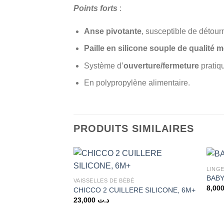
Points forts
:
Anse pivotante
, susceptible de détour
Paille en silicone souple de qualité 
Système d’
ouverture/fermeture
pratiq
En polypropylène alimentaire.
PRODUITS SIMILAIRES
LING
BABY
VAISSELLES DE BÉBÉ
CHICCO 2 CUILLERE SILICONE, 6M+
23,000
د.ت