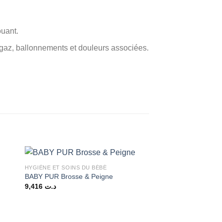
ouant.
 gaz, ballonnements et douleurs associées.
HYGIÈNE ET SOINS DU BÉBÉ
BABY PUR Brosse & Peigne
9,416
د.ت
د.ت 20,000.