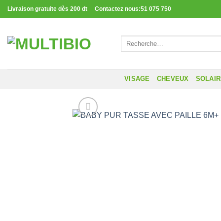
Passer
Livraison gratuite dès 200 dt Contactez nous:51 075 750
au
contenu
Recherche
pour :
VISAGE
CHEVEUX
SOLAI