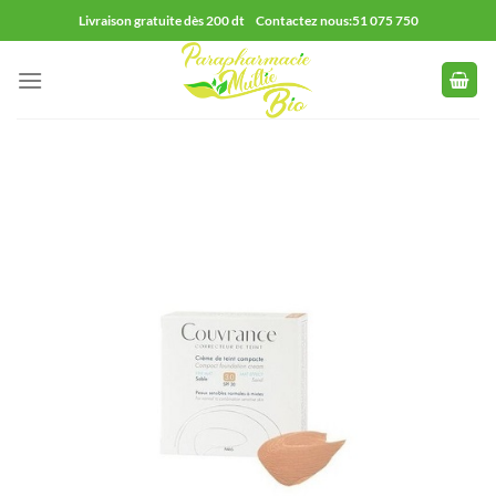
Passer
Livraison gratuite dès 200 dt Contactez nous:51 075 750
au
contenu