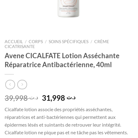
ACCUEIL
/
CORPS
/
SOINS SPÉCIFIQUES
/
CRÈME
CICATRISANTE
Avene CICALFATE Lotion Asséchante
Réparatrice Antibactérienne, 40ml
Le
Le
39,998
31,998
د.ت
د.ت
prix
prix
Cicalfate lotion associe des propriétés asséchantes,
initial
actuel
réparatrices et anti-bactériennes qui permettent aux
était :
est :
épidermes lésés et suintants de retrouver leur intégrité.
د.ت 31,998.
د.ت 39,998.
Cicalfate lotion ne pique pas et ne tâche pas les vêtements.