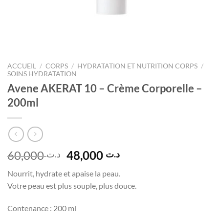
ACCUEIL
/
CORPS
/
HYDRATATION ET NUTRITION CORPS
/
SOINS HYDRATATION
Avene AKERAT 10 – Crème Corporelle –
200ml
Le
Le
60,000
48,000
د.ت
د.ت
prix
prix
Nourrit, hydrate et apaise la peau.
initial
actuel
Votre peau est plus souple, plus douce.
était :
est :
د.ت 48,000.
د.ت 60,000.
Contenance : 200 ml