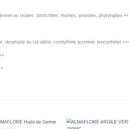
riennes ou virales : bronchites, rhumes, sinusites, pharyngites +
al , dysplasie du col utérin, condylôme acuminé, leucorrhées ++
++
++