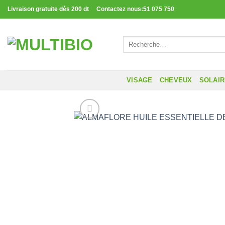
Passer
Livraison gratuite dès 200 dt Contactez nous:51 075 750
au
contenu
Recherche
pour :
VISAGE
CHEVEUX
SOLAI