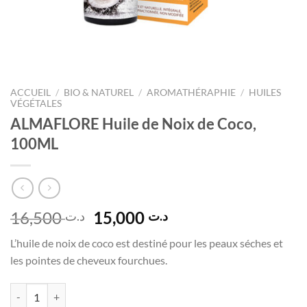
ACCUEIL
/
BIO & NATUREL
/
AROMATHÉRAPHIE
/
HUILES
VÉGÉTALES
ALMAFLORE Huile de Noix de Coco,
100ML
Le
Le
16,500
15,000
د.ت
د.ت
prix
prix
L’huile de noix de coco est destiné pour les peaux séches et
initial
actuel
les pointes de cheveux fourchues.
était :
est :
د.ت 15,000.
د.ت 16,500.
quantité de ALMAFLORE Huile de Noix de Coco, 100ML