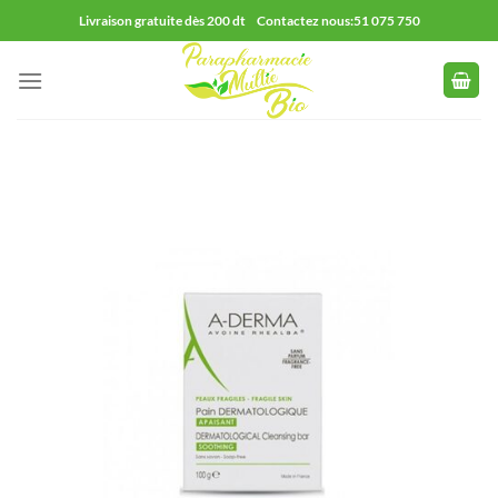
Passer
Livraison gratuite dès 200 dt Contactez nous:51 075 750
au
contenu