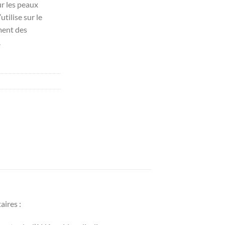
r les peaux
utilise sur le
ment des
.
aires :