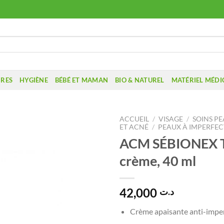
IRES
HYGIÈNE
BÉBÉ ET MAMAN
BIO & NATUREL
MATÉRIEL MÉDI
ACCUEIL
/
VISAGE
/
SOINS PE
ET ACNÉ
/
PEAUX À IMPERFEC
ACM SÉBIONEX T
crème, 40 ml
42,000
د.ت
Crème apaisante anti-imper