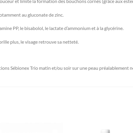
douceur et limite la formation des bouchons cornés (grâce aux esters
notamment au gluconate de zinc.
tamine PP, le bisabolol, le lactate d’ammonium et à la glycérine.
rille plus, le visage retrouve sa netteté.
ions Sébionex Trio matin et/ou soir sur une peau préalablement n