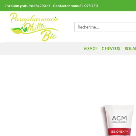
Passer
Livraison gratuite dès 200 dt Contactez nous:51 075 750
au
contenu
Recherche
pour :
VISAGE
CHEVEUX
SOLA