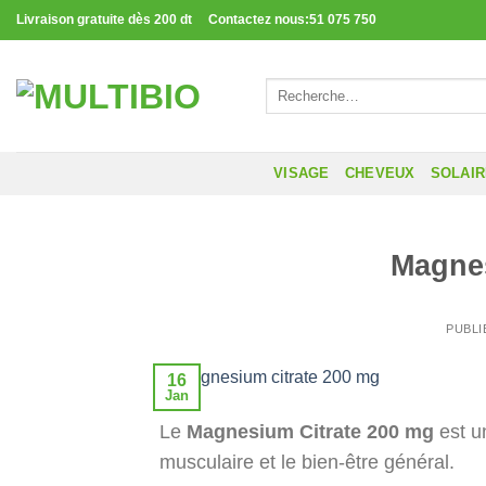
Passer
Livraison gratuite dès 200 dt Contactez nous:51 075 750
au
contenu
Recherche
pour :
VISAGE
CHEVEUX
SOLAI
Magnes
PUBLI
16
Jan
Le
Magnesium Citrate 200 mg
est u
musculaire et le bien-être général.