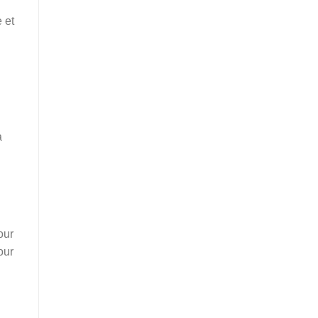
 et
à
our
our