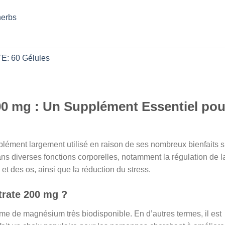
erbs
l
: 60 Gélules
د.ت 44,000.
l
00 mg : Un Supplément Essentiel pou
د.ت 44,000.
lément largement utilisé en raison de ses nombreux bienfaits s
ans diverses fonctions corporelles, notamment la régulation de l
t des os, ainsi que la réduction du stress.
trate 200 mg ?
me de magnésium très biodisponible. En d’autres termes, il est