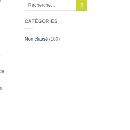
r
CATÉGORIES
Non classé
(189)
a
 de
s
r