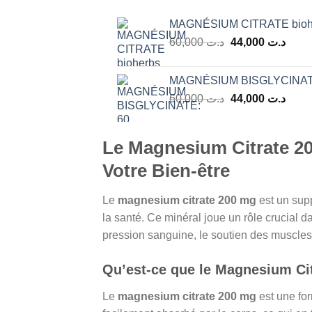
MAGNÉSIUM CITRATE bioh
Le
Le
60,000
د.ت
44,000
د.ت
prix
prix
initial
actue
MAGNÉSIUM BISGLYCINATE
était :
est :
Le
Le
60,000
د.ت
44,000
د.ت
د.ت 60,000.
prix
prix
initial
actue
était :
est :
Le Magnesium Citrate 2
د.ت 60,000.
Votre Bien-être
Le
magnesium citrate 200 mg
est un supp
la santé. Ce minéral joue un rôle crucial d
pression sanguine, le soutien des muscles e
Qu’est-ce que le Magnesium Ci
Le
magnesium citrate 200 mg
est une for