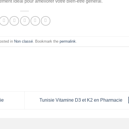
ment idéal pour améliorer votre bien-être général.
posted in
Non classé
. Bookmark the
permalink
.
sie
Tunisie Vitamine D3 et K2 en Pharmacie