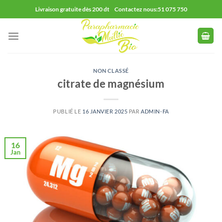
Passer
Livraison gratuite dès 200 dt Contactez nous:51 075 750
au
contenu
NON CLASSÉ
citrate de magnésium
PUBLIÉ LE
16 JANVIER 2025
PAR
ADMIN-FA
16
Jan