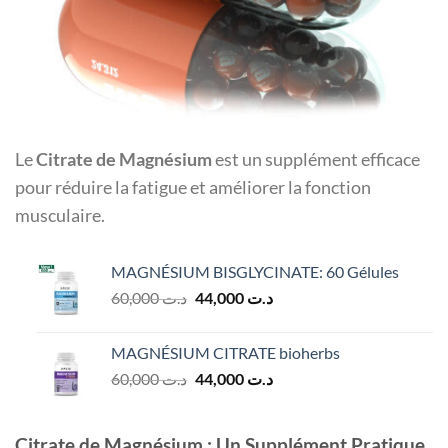
Le
Citrate de Magnésium
est un supplément efficace
pour réduire la fatigue et améliorer la fonction
musculaire.
MAGNÉSIUM BISGLYCINATE: 60 Gélules
Le
Le
60,000
د.ت
44,000
د.ت
prix
prix
initial
actuel
MAGNÉSIUM CITRATE bioherbs
était :
est :
Le
Le
60,000
د.ت
44,000
د.ت
د.ت 44,000.
د.ت 60,000.
prix
prix
initial
actuel
était :
est :
Citrate de Magnésium : Un Supplément Pratique