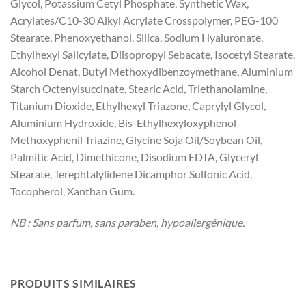
Glycol, Potassium Cetyl Phosphate, Synthetic Wax,
Acrylates/C10-30 Alkyl Acrylate Crosspolymer, PEG-100
Stearate, Phenoxyethanol, Silica, Sodium Hyaluronate,
Ethylhexyl Salicylate, Diisopropyl Sebacate, Isocetyl Stearate,
Alcohol Denat, Butyl Methoxydibenzoymethane, Aluminium
Starch Octenylsuccinate, Stearic Acid, Triethanolamine,
Titanium Dioxide, Ethylhexyl Triazone, Caprylyl Glycol,
Aluminium Hydroxide, Bis-Ethylhexyloxyphenol
Methoxyphenil Triazine, Glycine Soja Oil/Soybean Oil,
Palmitic Acid, Dimethicone, Disodium EDTA, Glyceryl
Stearate, Terephtalylidene Dicamphor Sulfonic Acid,
Tocopherol, Xanthan Gum.
NB : Sans parfum, sans paraben, hypoallergénique.
PRODUITS SIMILAIRES