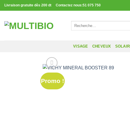
Passer
Livraison gratuite dès 200 dt Contactez nous:51 075 750
au
contenu
Recherche
pour :
VISAGE
CHEVEUX
SOLAI
Promo !