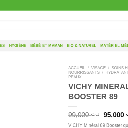
RES
HYGIÈNE
BÉBÉ ET MAMAN
BIO & NATUREL
MATÉRIEL MÉ
ACCUEIL
/
VISAGE
/
SOINS 
NOURRISSANTS
/
HYDRATAN
PEAUX
VICHY MINERA
BOOSTER 89
Le
99,000
95,000
د.ت
prix
VICHY Minéral 89 Booster quot