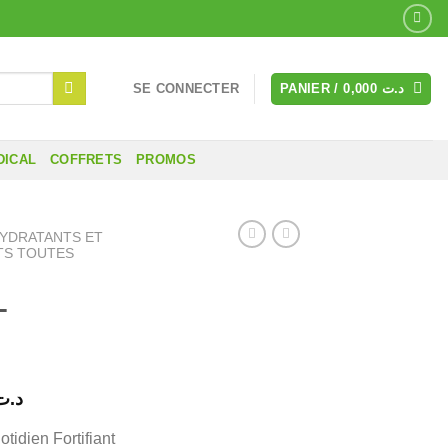
SE CONNECTER
PANIER /
0,000
د.ت
DICAL
COFFRETS
PROMOS
HYDRATANTS ET
TS TOUTES
L
Le
د.ت
prix
idien Fortifiant