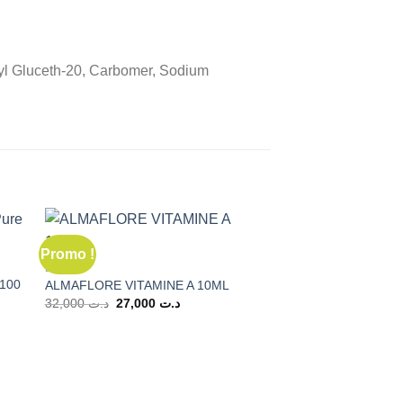
hyl Gluceth-20, Carbomer, Sodium
Promo !
BEAUTÉ
 100
ALMAFLORE VITAMINE A 10ML
Le
Le
32,000
د.ت
27,000
د.ت
prix
prix
initial
actuel
était :
est :
د.ت 27,000.
د.ت 32,000.