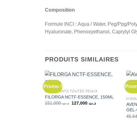
Composition
Formule INCI : Aqua / Water, Peg/Ppg/Poly
Hyaluronate, Phenoxyethanol, Caprylyl Gly
PRODUITS SIMILAIRES
Promo !
Prom
HYDRATANTS TOUTES PEAUX
FILORGA NCTF-ESSENCE, 150ML
HYDR
Le
Le
151,000
د.ت
127,000
د.ت
AVEN
prix
prix
GEL-
initial
actuel
était :
est :
د.ت 127,000.
د.ت 151,000.