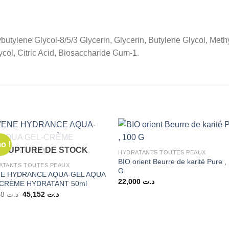
butylene Glycol-8/5/3 Glycerin, Glycerin, Butylene Glycol, Met
col, Citric Acid, Biosaccharide Gum-1.
o !
RUPTURE DE STOCK
HYDRATANTS TOUTES PEAUX
BIO orient Beurre de karité Pure ,
ATANTS TOUTES PEAUX
G
E HYDRANCE AQUA-GEL AQUA
22,000
د.ت
CRÈME HYDRATANT 50ml
Le
Le
45,648
د.ت
45,152
د.ت
prix
prix
initial
actuel
était :
est :
د.ت 45,152.
د.ت 45,648.