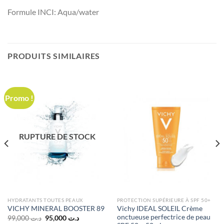
Formule INCI: Aqua/water
PRODUITS SIMILAIRES
Promo !
RUPTURE DE STOCK
HYDRATANTS TOUTES PEAUX
PROTECTION SUPÉRIEURE À SPF 50+
Vichy IDEAL SOLEIL Crème
VICHY MINERAL BOOSTER 89
onctueuse perfectrice de peau
Le
Le
99,000
د.ت
95,000
د.ت
prix
prix