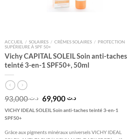
ACCUEIL
/
SOLAIRES
/
CRÈMES SOLAIRES
/
PROTECTION
SUPÉRIEURE À SPF 50+
Vichy CAPITAL SOLEIL Soin anti-taches
teinté 3-en-1 SPF50+, 50ml
Le
Le
93,000
69,900
د.ت
د.ت
prix
prix
VICHY IDEAL SOLEIL Soin anti-taches teinté 3-en-1
initial
actuel
SPF50+
était :
est :
د.ت 69,900.
د.ت 93,000.
Grâce aux pigments minéraux universels VICHY IDEAL