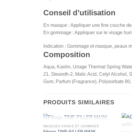
Conseil d’utilisation
En masque : Appliquer une fine couche de p
En gommage : Appliquer sur le visage humid
Indication
:
Gommage et masque, peaux mi
Composition
Aqua, Kaolin, Uriage Thermal Spring Water
21, Steareth-2, Malic Acid, Cetyl Alcoho
Gum, Parfum (Fragrance), Polysorbate 80, 
PRODUITS SIMILAIRES
RUPTURE DE STOCK
MASQUES VISAGE ET GOMMAGE
Filorga TIME-FILLER MASK