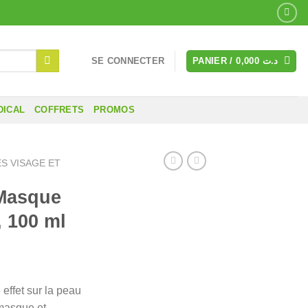
SE CONNECTER
PANIER /
0,000
د.ت
DICAL
COFFRETS
PROMOS
S VISAGE ET
Masque
 100 ml
ffet sur la peau
 masque et