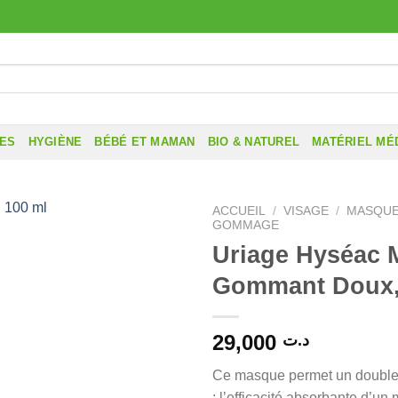
RES
HYGIÈNE
BÉBÉ ET MAMAN
BIO & NATUREL
MATÉRIEL MÉ
ACCUEIL
/
VISAGE
/
MASQUE
GOMMAGE
Uriage Hyséac 
Gommant Doux,
29,000
د.ت
Ce masque permet un double e
: l’efficacité absorbante d’un