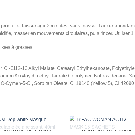
roduit et laisser agir 2 minutes, sans masser. Rincer abondammen
ifié, masser en mouvements circulaires, puis rincer. Utiliser 1 
xtes à grasses.
, CI-CI12-13 Alkyl Malate, Cetearyl Ethylhexanoate, Polyethylen
l, Sodium Acryloyldimethyl Taurate Copolymer, Isohexadecane, 
O-Cymen-5-Ol, Sorbitan Oleate, CI 19140 (Yellow 5), CI 42090 
RUPTURE DE STOCK
RUPTURE DE STOCK