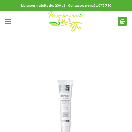
Passer
Livraison gratuite dès 200 dt Contactez nous:51 075 750
au
contenu