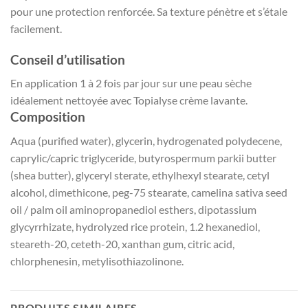
pour une protection renforcée. Sa texture pénètre et s’étale
facilement.
Conseil d’utilisation
En application 1 à 2 fois par jour sur une peau sèche
idéalement nettoyée avec Topialyse crème lavante.
Composition
Aqua (purified water), glycerin, hydrogenated polydecene,
caprylic/capric triglyceride, butyrospermum parkii butter
(shea butter), glyceryl sterate, ethylhexyl stearate, cetyl
alcohol, dimethicone, peg-75 stearate, camelina sativa seed
oil / palm oil aminopropanediol esthers, dipotassium
glycyrrhizate, hydrolyzed rice protein, 1.2 hexanediol,
steareth-20, ceteth-20, xanthan gum, citric acid,
chlorphenesin, metylisothiazolinone.
PRODUITS SIMILAIRES