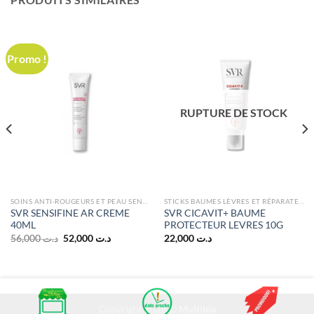
Promo !
RUPTURE DE STOCK
SOINS ANTI-ROUGEURS ET PEAU SENSIBLE
STICKS BAUMES LÈVRES ET RÉPARATEURS
SVR SENSIFINE AR CREME
SVR CICAVIT+ BAUME
40ML
PROTECTEUR LEVRES 10G
Le
Le
56,000
د.ت
52,000
د.ت
22,000
د.ت
prix
prix
initial
actuel
était :
est :
د.ت 52,000.
د.ت 56,000.
د.ت 53,000.
Copyright 2026 ©
Multibio