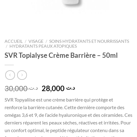
ACCUEIL
/
VISAGE
/
SOINS HYDRATANTS ET NOURRISSANTS
/
HYDRATANTS PEAUX ATOPIQUES
SVR Topialyse Crème Barrière – 50ml
Le
Le
30,000
28,000
د.ت
د.ت
prix
prix
SVR Topyaliise est une crème barrière qui protège et
initial
actuel
renforce la barrière cutanée. Cette dernière comporte des
était :
est :
omégas 3,6 et 9, de l’acide hyaluronique et des céramides. Ces
د.ت 28,000.
د.ت 30,000.
derniers réparent les peaux sèches, réactives et irritées. Pour
un confort optimal, le peptide régulateur contenu dans sa