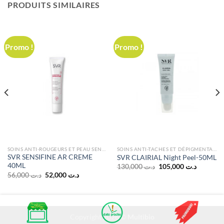
PRODUITS SIMILAIRES
Promo !
Promo !
SOINS ANTI-ROUGEURS ET PEAU SENSIBLE
SOINS ANTI-TACHES ET DÉPIGMENTANTS
SVR SENSIFINE AR CREME
SVR CLAIRIAL Night Peel-50ML
40ML
Le
Le
130,000
د.ت
105,000
د.ت
prix
prix
Le
Le
56,000
د.ت
52,000
د.ت
initial
actuel
prix
prix
était :
est :
initial
actuel
د.ت 130,000.
était :
est :
د.ت 52,000.
د.ت 56,000.
د.ت 115,000.
Copyright 2026 ©
Multibio