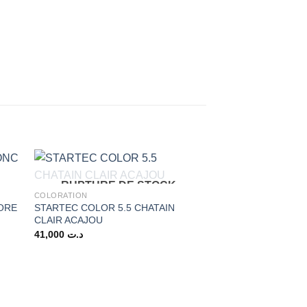
RUPTURE DE STOCK
COLORATION
ORE
STARTEC COLOR 5.5 CHATAIN
CLAIR ACAJOU
41,000
د.ت
RUPTURE 