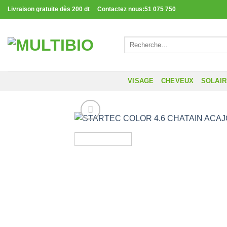
Passer
Livraison gratuite dès 200 dt Contactez nous:51 075 750
au
contenu
Recherche
pour :
VISAGE
CHEVEUX
SOLAI