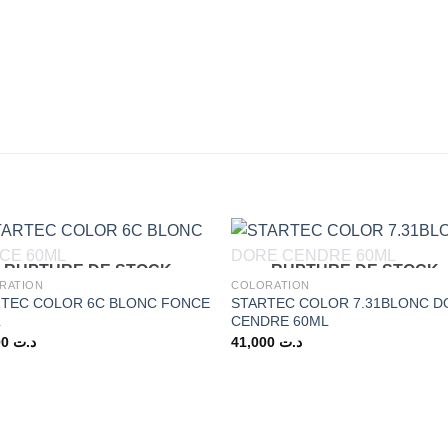
RUPTURE DE STOCK
RUPTURE DE STOCK
RATION
COLORATION
RTEC COLOR 6C BLONC FONCE
STARTEC COLOR 7.31BLONC D
L
CENDRE 60ML
41,000
د.ت
41,000
د.ت