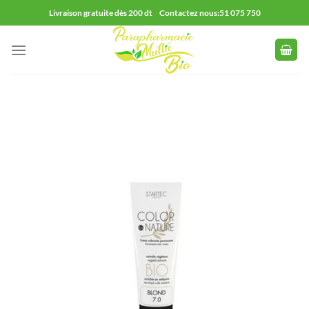
Passer
Livraison gratuite dès 200 dt Contactez nous:51 075 750
au
contenu