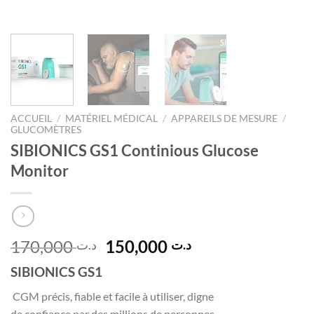
ACCUEIL
/
MATÉRIEL MÉDICAL
/
APPAREILS DE MESURE
/
GLUCOMÈTRES
SIBIONICS GS1 Continious Glucose
Monitor
Le
Le
170,000
150,000
د.ت
د.ت
prix
prix
SIBIONICS GS1
initial
actuel
était :
est :
CGM précis, fiable et facile à utiliser, digne
د.ت 150,000.
د.ت 170,000.
de confiance par des millions de personnes