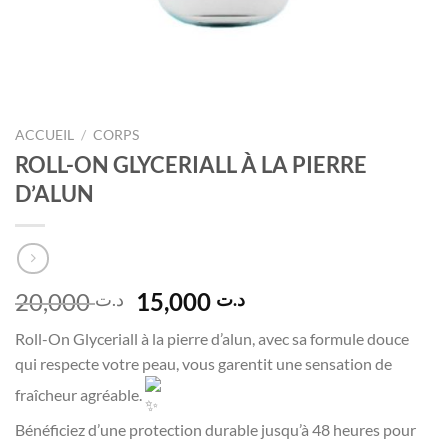
ACCUEIL
/
CORPS
ROLL-ON GLYCERIALL À LA PIERRE
D’ALUN
Le
Le
20,000
15,000
د.ت
د.ت
prix
prix
Roll-On Glyceriall à la pierre d’alun, avec sa formule douce
initial
actuel
qui respecte votre peau, vous garentit une sensation de
était :
est :
د.ت 15,000.
د.ت 20,000.
fraîcheur agréable.
Bénéficiez d’une protection durable jusqu’à 48 heures pour