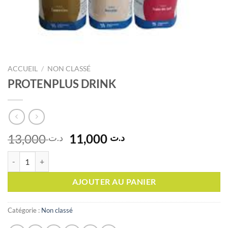
ACCUEIL
/
NON CLASSÉ
PROTENPLUS DRINK
Le
Le
13,000
11,000
د.ت
د.ت
prix
prix
quantité de PROTENPLUS DRINK
initial
actuel
était :
est :
AJOUTER AU PANIER
د.ت 11,000.
د.ت 13,000.
Catégorie :
Non classé