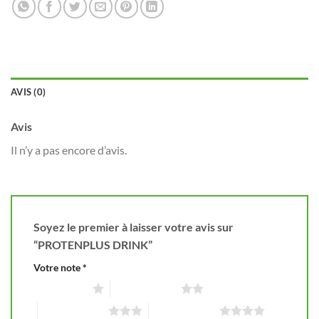
AVIS (0)
Avis
Il n’y a pas encore d’avis.
Soyez le premier à laisser votre avis sur
“PROTENPLUS DRINK”
Votre note
*
1 étoile sur 5
2 étoiles sur 5
3 étoiles sur 5
4 étoiles sur 5