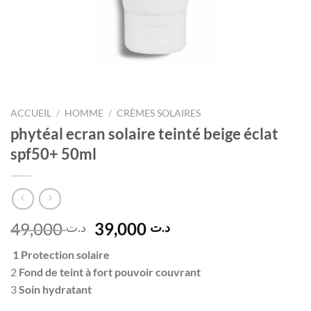
ACCUEIL
/
HOMME
/
CRÈMES SOLAIRES
phytéal ecran solaire teinté beige éclat
spf50+ 50ml
Le
Le
49,000
39,000
د.ت
د.ت
prix
prix
1 Protection solaire
initial
actuel
2
Fond de teint à fort pouvoir couvrant
était :
est :
3
Soin hydratant
د.ت 39,000.
د.ت 49,000.