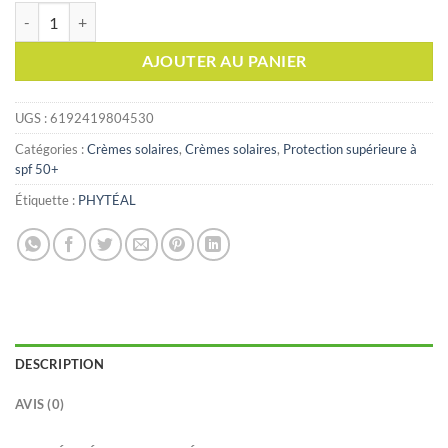
quantité de phytéal ecran solaire teinté beige éclat spf50+ 50ml
AJOUTER AU PANIER
UGS :
6192419804530
Catégories :
Crèmes solaires
,
Crèmes solaires
,
Protection supérieure à
spf 50+
Étiquette :
PHYTÉAL
DESCRIPTION
AVIS (0)