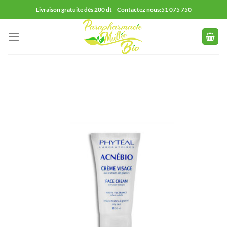
Passer
Livraison gratuite dès 200 dt Contactez nous:51 075 750
au
contenu