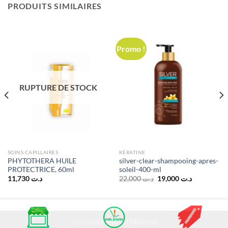
PRODUITS SIMILAIRES
Promo !
RUPTURE DE STOCK
SOINS CAPILLAIRES
KÉRATINE
PHYTOTHERA HUILE
silver-clear-shampooing-apres-
PROTECTRICE, 60ml
soleil-400-ml
Le
Le
11,730
د.ت
22,000
د.ت
19,000
د.ت
prix
prix
initial
actuel
était :
est :
د.ت 19,000.
د.ت 22,000.
Copyright 2026 ©
Multibio