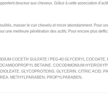
portent douceur aux cheveux. Grâce à cette association d’actifs,
illés, masser le cuir chevelu et rincer abondamment. Pour une
pour une meilleure pénétration des actifs. Pour encore plus deffi
ODIUM COCETH SULFATE / PEG-40 GLYCERYL COCOATE
 COCAMIDOPROPYL BETAINE. COCODIMONIUM HYDROXY
DIOLEATE. GLYCOPROTEINS. GLYCERIN. CITRIC ACID. 
 UREA. METHYLPARABEN. PROPYLPARABEN.