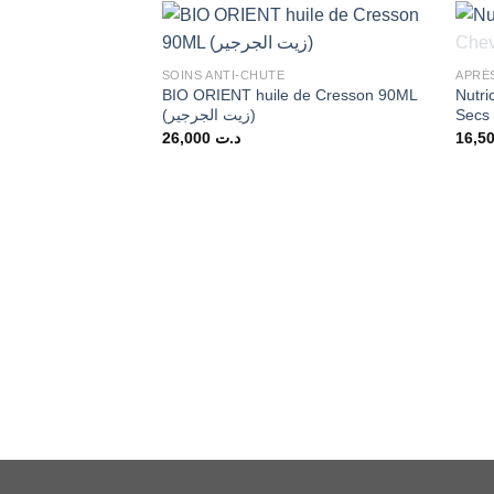
SOINS ANTI-CHUTE
APRÈ
BIO ORIENT huile de Cresson 90ML
Nutr
(زيت الجرجير)
Secs 
26,000
د.ت