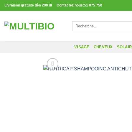
Passer
Livraison gratuite dès 200 dt Contactez nous:51 075 750
au
contenu
Recherche
pour :
VISAGE
CHEVEUX
SOLAI