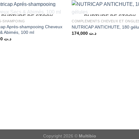
RUPTURE DE STOCK
RUPTURE DE STOCK
S-SHAMPOING
COMPLÉMENTS CHEVEUX ET ONGLE
icap Aprés-shampooing Cheveux
NUTRICAP ANTICHUTE, 180 gélu
& Abimés, 100 ml
174,000
د.ت
16,500
د.ت
Copyright 2026 ©
Multibio