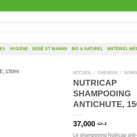
RES
HYGIÈNE
BÉBÉ ET MAMAN
BIO & NATUREL
MATÉRIEL MÉ
ACCUEIL
/
CHEVEUX
/
SOINS
NUTRICAP
SHAMPOOING
ANTICHUTE, 15
37,000
د.ت
Le shampooing Nutricap anti-