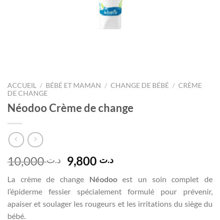
ACCUEIL
/
BÉBÉ ET MAMAN
/
CHANGE DE BÉBÉ
/
CRÈME
DE CHANGE
Néodoo Crème de change
Le
Le
10,000
9,800
د.ت
د.ت
prix
prix
La crème de change
Néodoo
est un soin complet de
initial
actuel
l’épiderme fessier spécialement formulé pour prévenir,
était :
est :
apaiser et soulager les rougeurs et les irritations du siège du
د.ت 9,800.
د.ت 10,000.
bébé.