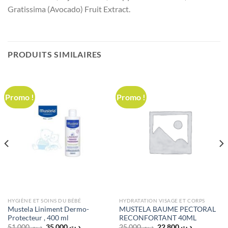
Gratissima (Avocado) Fruit Extract.
PRODUITS SIMILAIRES
Promo !
Promo !
HYGIÈNE ET SOINS DU BÉBÉ
HYDRATATION VISAGE ET CORPS
Mustela Liniment Dermo-
MUSTELA BAUME PECTORAL
Protecteur , 400 ml
RECONFORTANT 40ML
Le
Le
Le
Le
51,000
د.ت
35,000
د.ت
25,000
د.ت
22,800
د.ت