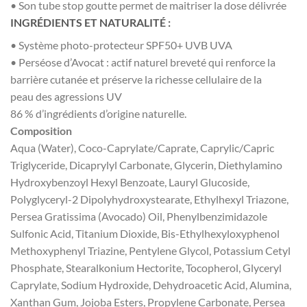
• Son tube stop goutte permet de maitriser la dose délivrée
INGRÉDIENTS ET NATURALITÉ :
• Système photo-protecteur SPF50+ UVB UVA
• Perséose d’Avocat : actif naturel breveté qui renforce la
barrière cutanée et préserve la richesse cellulaire de la
peau des agressions UV
86 % d’ingrédients d’origine naturelle.
Composition
Aqua (Water), Coco-Caprylate/Caprate, Caprylic/Capric
Triglyceride, Dicaprylyl Carbonate, Glycerin, Diethylamino
Hydroxybenzoyl Hexyl Benzoate, Lauryl Glucoside,
Polyglyceryl-2 Dipolyhydroxystearate, Ethylhexyl Triazone,
Persea Gratissima (Avocado) Oil, Phenylbenzimidazole
Sulfonic Acid, Titanium Dioxide, Bis-Ethylhexyloxyphenol
Methoxyphenyl Triazine, Pentylene Glycol, Potassium Cetyl
Phosphate, Stearalkonium Hectorite, Tocopherol, Glyceryl
Caprylate, Sodium Hydroxide, Dehydroacetic Acid, Alumina,
Xanthan Gum, Jojoba Esters, Propylene Carbonate, Persea