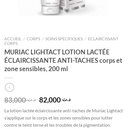
ACCUEIL
/
CORPS
/
SOINS SPÉCIFIQUES
/
ECLAIRCISSANT
CORPS
MURIAC LIGHTACT LOTION LACTÉE
ÉCLAIRCISSANTE ANTI-TACHES corps et
zone sensibles, 200 ml
Le
Le
83,000
82,000
د.ت
د.ت
prix
prix
La lotion lactée éclaircissante anti-taches de Muriac Lightact
initial
actuel
s’applique sur le corps et les zones sensibles pour lutter
était :
est :
contre le teint terne et les troubles de la pigmentation.
د.ت 82,000.
د.ت 83,000.