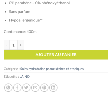
0% parabène – 0% phénoxyéthanol
Sans parfum
Hypoallergénique**
Contenance: 400ml
quantité de Laino Soin Nutritif Intense Extrait d'olive et vitamine E, 4
AJOUTER AU PANIER
Catégorie :
Soins hydratation peaux sèches et atopiques
Étiquette :
LAINO