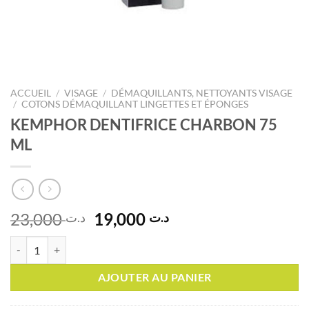
ACCUEIL
/
VISAGE
/
DÉMAQUILLANTS, NETTOYANTS VISAGE
/
COTONS DÉMAQUILLANT LINGETTES ET ÉPONGES
KEMPHOR DENTIFRICE CHARBON 75
ML
Le
Le
23,000
19,000
د.ت
د.ت
prix
prix
quantité de KEMPHOR DENTIFRICE CHARBON 75 ML
initial
actuel
était :
est :
AJOUTER AU PANIER
د.ت 19,000.
د.ت 23,000.