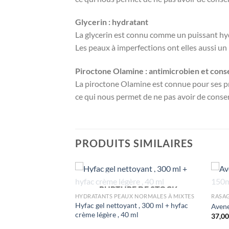
Glycerin : hydratant
La glycerin est connu comme un puissant hydra
Les peaux à imperfections ont elles aussi un
Piroctone Olamine : antimicrobien et con
La piroctone Olamine est connue pour ses p
ce qui nous permet de ne pas avoir de conser
PRODUITS SIMILAIRES
 DE STOCK
NORMALES À MIXTES
RUPTURE DE STOCK
 , 40 ml
HYDRATANTS PEAUX NORMALES À MIXTES
RASAG
Hyfac gel nettoyant , 300 ml + hyfac
Aven
crème légère , 40 ml