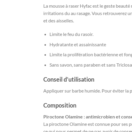
La mousse à raser Hyfac est le geste beauté m
irritations du au rasage. Vous retrouverez u
et des aisselles.
Limite le feu du rasoir.
Hydratante et assainissante
Limite la prolifération bactérienne et fo
Sans savon, sans paraben et sans Triclos
Conseil d’utilisation
Appliquer sur barbe humide. Pour éviter la p
Composition
Piroctone Olamine : antimicrobien et con
La piroctone Olamine est connue pour ses p
ce qui nous permet de ne pas avoir de conserv