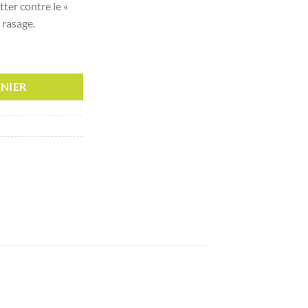
ter contre le «
د.ت 33,000.
د.ت 39,000.
u rasage.
, 150 ml
NIER