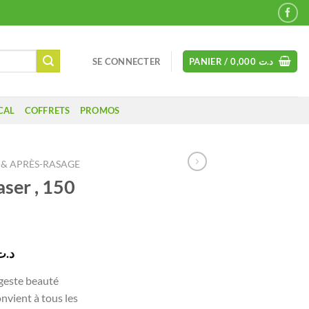
SE CONNECTER
PANIER /
0,000
د.ت
CAL
COFFRETS
PROMOS
 & APRÈS-RASAGE
ser , 150
Le
د.ت
prix
 geste beauté
actuel
onvient à tous les
est :