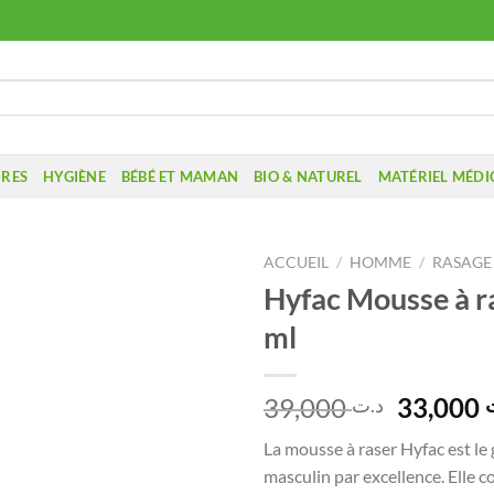
IRES
HYGIÈNE
BÉBÉ ET MAMAN
BIO & NATUREL
MATÉRIEL MÉDI
ACCUEIL
/
HOMME
/
RASAGE
Hyfac Mousse à ra
ml
Le
39,000
33,000
د.ت
prix
La mousse à raser Hyfac est le
initial
masculin par excellence. Elle c
était :