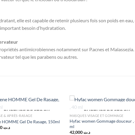
tant, elle est capable de retenir plusieurs fois son poids en eau, 
 important besoin d’hydratation.
servateur
ropriétés antimicrobiennes notamment sur P.acnes et Malassezia. 
vateur tel que les parabens ou autres.
RUPTURE DE STOCK
RUPTURE DE STOCK
E & APRÈS-RASAGE
MASQUES VISAGE ET GOMMAGE
Hyfac women Gommage douceur ,
e HOMME Gel De Rasage, 150ml
ml
37,000
د.ت
42,000
د.ت