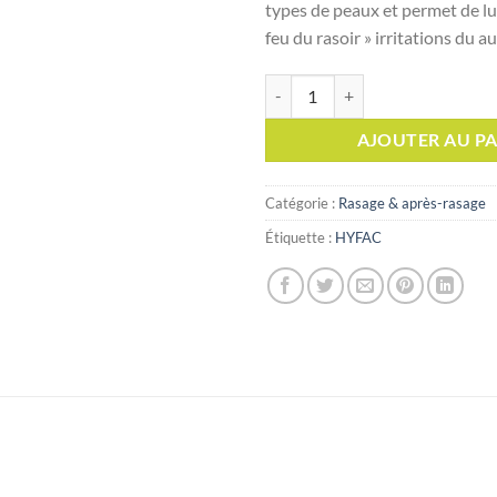
types de peaux et permet de lut
feu du rasoir » irritations du a
quantité de Hyfac Mousse à raser 
AJOUTER AU PA
Catégorie :
Rasage & après-rasage
Étiquette :
HYFAC