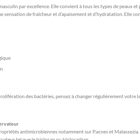
asculin par excellence. Elle convient à tous les types de peaux et p
ne sensation de fraîcheur et d’apaisement et d’hydratation. Elle c
ngique
an
rolifération des bactéries, pensez à changer régulièrement votre l
servateur
ropriétés antimicrobiennes notamment sur P.acnes et Malassezia. 
ateur tel que le triclosan ou triclocarban .